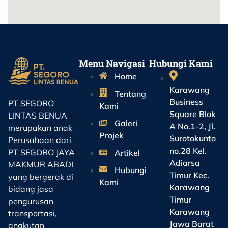
Menu Navigasi
Hubungi Kami
Home
Karawang
Tentang
Business
PT SEGORO
Kami
Square Blok
LINTAS BENUA
Galeri
A No.1-2, Jl.
merupakan anak
Projek
Surotokunto
Perusahaan dari
no.28 Kel.
PT SEGORO JAYA
Artikel
Adiarsa
MAKMUR ABADI
Hubungi
Timur Kec.
yang bergerak di
Kami
Karawang
bidang jasa
Timur
pengurusan
Karawang
transportasi,
Jawa Barat
angkutan