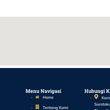
Menu Navigasi
Hubungi 
Home
Kara
Surotoku
Tentang Kami