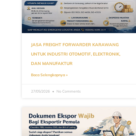
JASA FREIGHT FORWARDER KARAWANG
UNTUK INDUSTRI OTOMOTIF, ELEKTRONIK,
DAN MANUFAKTUR
Baca Selengkapnya »
27/05/2026
No Comments