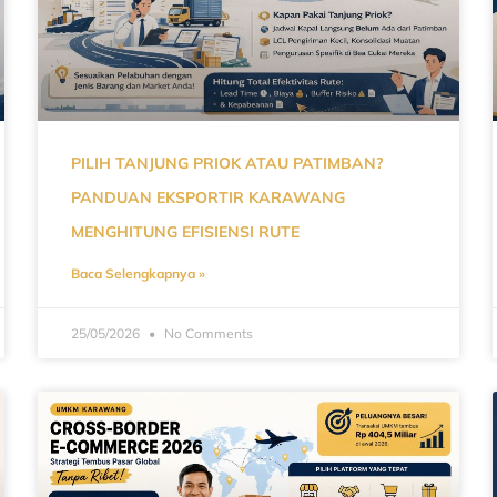
PILIH TANJUNG PRIOK ATAU PATIMBAN?
PANDUAN EKSPORTIR KARAWANG
MENGHITUNG EFISIENSI RUTE
Baca Selengkapnya »
25/05/2026
No Comments