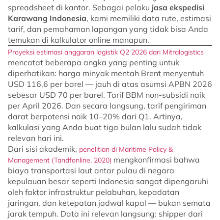
spreadsheet di kantor. Sebagai pelaku
jasa ekspedisi
Karawang Indonesia
, kami memiliki data rute, estimasi
tarif, dan pemahaman lapangan yang tidak bisa Anda
temukan di kalkulator online manapun.
Proyeksi estimasi anggaran logistik Q2 2026 dari Mitralogistics
mencatat beberapa angka yang penting untuk
diperhatikan: harga minyak mentah Brent menyentuh
USD 116,6 per barel — jauh di atas asumsi APBN 2026
sebesar USD 70 per barel. Tarif BBM non-subsidi naik
per April 2026. Dan secara langsung, tarif pengiriman
darat berpotensi naik 10–20% dari Q1. Artinya,
kalkulasi yang Anda buat tiga bulan lalu sudah tidak
relevan hari ini.
Dari sisi akademik,
penelitian di Maritime Policy &
mengkonfirmasi bahwa
Management (Tandfonline, 2020)
biaya transportasi laut antar pulau di negara
kepulauan besar seperti Indonesia sangat dipengaruhi
oleh faktor infrastruktur pelabuhan, kepadatan
jaringan, dan ketepatan jadwal kapal — bukan semata
jarak tempuh. Data ini relevan langsung: shipper dari