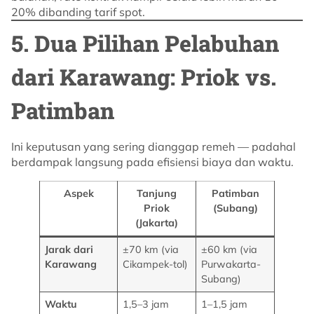
20% dibanding tarif spot.
5. Dua Pilihan Pelabuhan
dari Karawang: Priok vs.
Patimban
Ini keputusan yang sering dianggap remeh — padahal
berdampak langsung pada efisiensi biaya dan waktu.
Aspek
Tanjung
Patimban
Priok
(Subang)
(Jakarta)
Jarak dari
±70 km (via
±60 km (via
Karawang
Cikampek-tol)
Purwakarta-
Subang)
Waktu
1,5–3 jam
1–1,5 jam