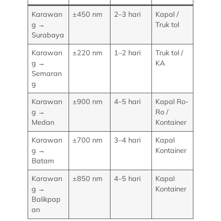
Karawan
±450 nm
2–3 hari
Kapal /
g →
Truk tol
Surabaya
Karawan
±220 nm
1–2 hari
Truk tol /
g →
KA
Semaran
g
Karawan
±900 nm
4–5 hari
Kapal Ro-
g →
Ro /
Medan
Kontainer
Karawan
±700 nm
3–4 hari
Kapal
g →
Kontainer
Batam
Karawan
±850 nm
4–5 hari
Kapal
g →
Kontainer
Balikpap
an