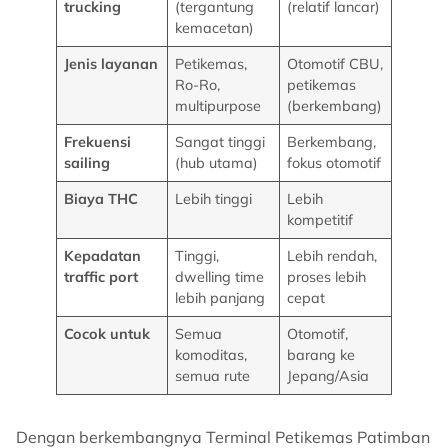
trucking
(tergantung
(relatif lancar)
kemacetan)
Jenis layanan
Petikemas,
Otomotif CBU,
Ro-Ro,
petikemas
multipurpose
(berkembang)
Frekuensi
Sangat tinggi
Berkembang,
sailing
(hub utama)
fokus otomotif
Biaya THC
Lebih tinggi
Lebih
kompetitif
Kepadatan
Tinggi,
Lebih rendah,
traffic port
dwelling time
proses lebih
lebih panjang
cepat
Cocok untuk
Semua
Otomotif,
komoditas,
barang ke
semua rute
Jepang/Asia
Dengan berkembangnya Terminal Petikemas Patimban