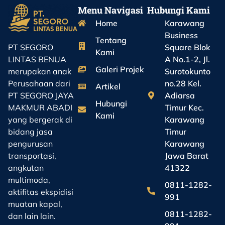
Menu Navigasi
Hubungi Kami
Home
Karawang
Business
Tentang
Square Blok
PT SEGORO
Kami
A No.1-2, Jl.
LINTAS BENUA
Galeri Projek
Surotokunto
merupakan anak
no.28 Kel.
Perusahaan dari
Artikel
Adiarsa
PT SEGORO JAYA
Hubungi
Timur Kec.
MAKMUR ABADI
Kami
Karawang
yang bergerak di
Timur
bidang jasa
Karawang
pengurusan
Jawa Barat
transportasi,
41322
angkutan
multimoda,
0811-1282-
aktifitas ekspidisi
991
muatan kapal,
0811-1282-
dan lain lain.