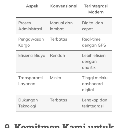
Aspek
Konvensional
Terintegrasi
Modern
Proses
Manual dan
Digital dan
Administrasi
lambat
cepat
Pengawasan
Terbatas
Real-time
Kargo
dengan GPS
Efisiensi Biaya
Rendah
Lebih efisien
dengan
analitik
Transparansi
Minim
Tinggi melalui
Layanan
dashboard
digital
Dukungan
Terbatas
Lengkap dan
Teknologi
terintegrasi
9. Komitmen Kami untuk