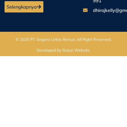
991
Selengkapnya
dhirajkelly@gm
© 2025
PT. Segoro Lintas Benua
. All Right Reserved.
Developed by
Solusi Website
.