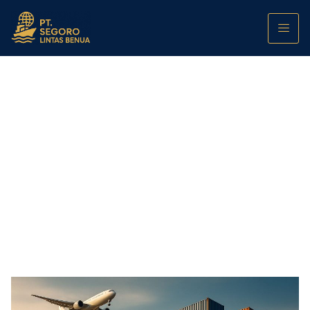
Jasa Pengurusan Transportasi: SOP,
Regulasi, dan Estimasi Biaya yang Wajib
Diketahui
PT. Segoro Lintas Benua
October 7, 2025
11:15 am