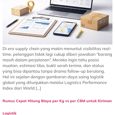
Di era supply chain yang makin menuntut visibilitas real-
time, pelanggan tidak lagi cukup diberi jawaban “barang
masih dalam perjalanan”. Mereka ingin tahu posisi
muatan, estimasi tiba, bukti serah terima, dan status
yang bisa dipantau tanpa drama follow-up berulang.
Hal ini sejalan dengan gambaran daya saing logistik
global yang ditunjukkan melalui Logistics Performance
Index dari World […]
Rumus Cepat Hitung Biaya per Kg vs per CBM untuk Kiriman
Logistik