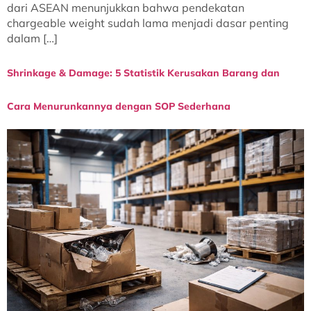
dari ASEAN menunjukkan bahwa pendekatan
chargeable weight sudah lama menjadi dasar penting
dalam […]
Shrinkage & Damage: 5 Statistik Kerusakan Barang dan
Cara Menurunkannya dengan SOP Sederhana