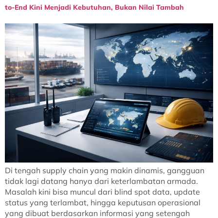
to-End Kini Menjadi Kebutuhan, Bukan Nilai Tambah
Di tengah supply chain yang makin dinamis, gangguan
tidak lagi datang hanya dari keterlambatan armada.
Masalah kini bisa muncul dari blind spot data, update
status yang terlambat, hingga keputusan operasional
yang dibuat berdasarkan informasi yang setengah