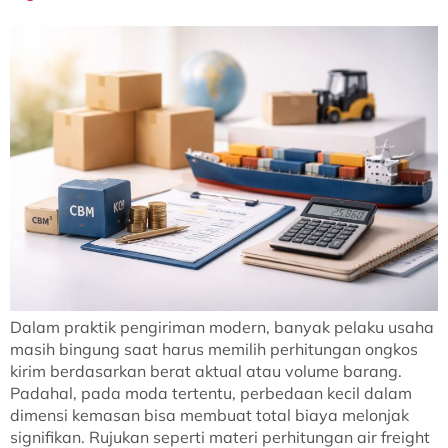
Dalam praktik pengiriman modern, banyak pelaku usaha
masih bingung saat harus memilih perhitungan ongkos
kirim berdasarkan berat aktual atau volume barang.
Padahal, pada moda tertentu, perbedaan kecil dalam
dimensi kemasan bisa membuat total biaya melonjak
signifikan. Rujukan seperti materi perhitungan air freight