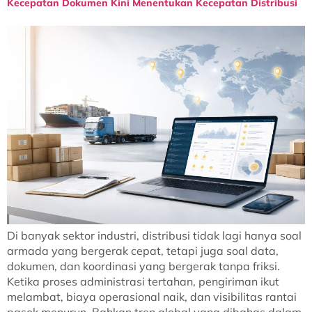
Kecepatan Dokumen Kini Menentukan Kecepatan Distribusi
Di banyak sektor industri, distribusi tidak lagi hanya soal
armada yang bergerak cepat, tetapi juga soal data,
dokumen, dan koordinasi yang bergerak tanpa friksi.
Ketika proses administrasi tertahan, pengiriman ikut
melambat, biaya operasional naik, dan visibilitas rantai