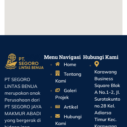
Menu Navigasi
Hubungi Kami
Home
Karawang
Tentang
Business
PT SEGORO
Kami
Square Blok
LINTAS BENUA
Galeri
A No.1-2, Jl.
merupakan anak
Projek
Surotokunto
Perusahaan dari
no.28 Kel.
PT SEGORO JAYA
Artikel
Adiarsa
MAKMUR ABADI
Hubungi
Timur Kec.
yang bergerak di
Kami
Karawang
bidang jasa