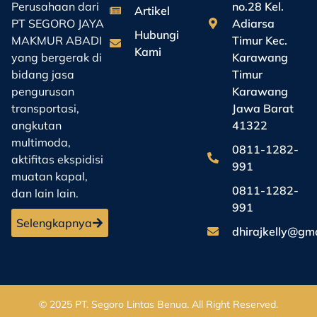
no.28 Kel.
Perusahaan dari
Artikel
Adiarsa
PT SEGORO JAYA
Hubungi
Timur Kec.
MAKMUR ABADI
Kami
Karawang
yang bergerak di
Timur
bidang jasa
Karawang
pengurusan
Jawa Barat
transportasi,
41322
angkutan
multimoda,
0811-1282-
aktifitas ekspidisi
991
muatan kapal,
0811-1282-
dan lain lain.
991
Selengkapnya
dhirajkelly@gm
© 2025
PT. Segoro Lintas Benua
. All Right Reserved.