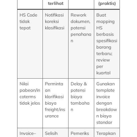
terlihat
(praktis)
HS Code
Notifikasi
Rework
Buat
tidak
koreksi
dokumen,
mapping
tepat
klasifikasi
potensi
HS
penahana
berbasis
n
spesifikasi
barang
terbaru;
review
per
kuartal
Nilai
Perminta
Delay &
Gunakan
pabean/in
an
potensi
template
coterms
klarifikasi
biaya
invoice
tidak jelas
biaya
tambaha
dengan
freight/ins
n
breakdow
urance
n biaya
standar
Invoice–
Selisih
Pemeriks
Terapkan