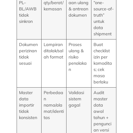
PL–
qty/berat/
aan ulang
“one-
BL/AWB
kemasan
& antrean
source-of-
tidak
dokumen
truth”
sinkron
untuk
data
shipment
Dokumen
Lampiran
Proses
Buat
perizinan
ditolak/sal
ulang &
checklist
tidak
ah format
risiko
izin per
sesuai
penolaka
komodita
n
s; cek
masa
berlaku
Master
Perbedaa
Validasi
Audit
data
n
sistem
master
importir
nama/ala
gagal
data
tidak
mat/identi
awal
konsisten
tas
tahun +
pengunci
an versi