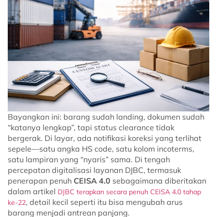
Bayangkan ini: barang sudah landing, dokumen sudah
“katanya lengkap”, tapi status clearance tidak
bergerak. Di layar, ada notifikasi koreksi yang terlihat
sepele—satu angka HS code, satu kolom incoterms,
satu lampiran yang “nyaris” sama. Di tengah
percepatan digitalisasi layanan DJBC, termasuk
penerapan penuh
CEISA 4.0
sebagaimana diberitakan
dalam artikel
DJBC terapkan secara penuh CEISA 4.0 tahap
, detail kecil seperti itu bisa mengubah arus
ke-22
barang menjadi antrean panjang.