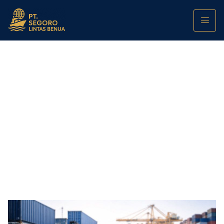
Audit Kepabeanan Awal Tahun: Lima
Kesalahan Umum Dokumen dan Cara
Menghindari Delay Clearance
PT. Segoro Lintas Benua
January 23, 2026
12:00 am