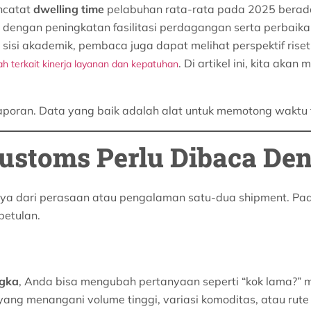
ncatat
dwelling time
pelabuhan rata-rata pada 2025 berada
an dengan peningkatan fasilitasi perdagangan serta perbaika
ri sisi akademik, pembaca juga dapat melihat perspektif rise
. Di artikel ini, kita ak
iah terkait kinerja layanan dan kepatuhan
aporan. Data yang baik adalah alat untuk memotong waktu
Customs Perlu Dibaca De
nya dari perasaan atau pengalaman satu-dua shipment. Pad
betulan.
ngka
, Anda bisa mengubah pertanyaan seperti “kok lama?” 
 yang menangani volume tinggi, variasi komoditas, atau rute