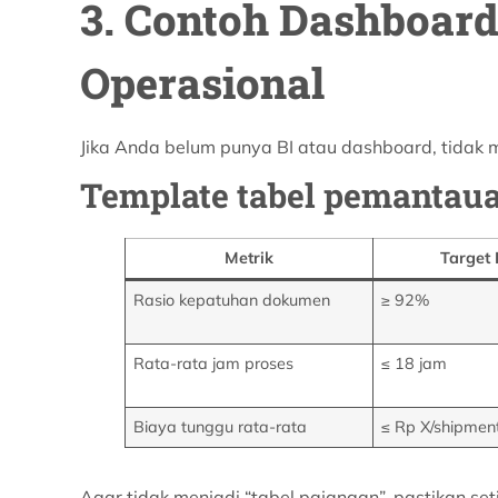
3. Contoh Dashboard
Operasional
Jika Anda belum punya BI atau dashboard, tidak m
Template tabel pemantaua
Metrik
Target 
Rasio kepatuhan dokumen
≥ 92%
Rata-rata jam proses
≤ 18 jam
Biaya tunggu rata-rata
≤ Rp X/shipmen
Agar tidak menjadi “tabel pajangan”, pastikan set