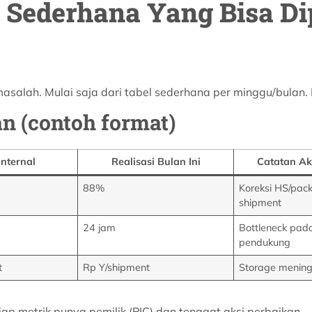
 Sederhana Yang Bisa D
asalah. Mulai saja dari tabel sederhana per minggu/bulan.
n (contoh format)
Internal
Realisasi Bulan Ini
Catatan Ak
88%
Koreksi HS/pack
shipment
24 jam
Bottleneck pad
pendukung
t
Rp Y/shipment
Storage mening
iap metrik punya pemilik (PIC) dan tenggat aksi perbaikan.