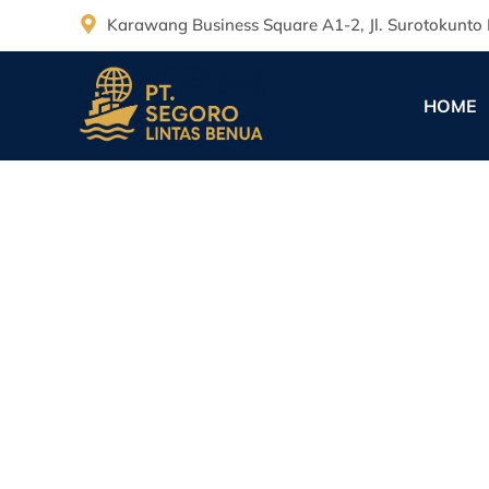
Karawang Business Square A1-2, Jl. Surotokunto 
HOME
Customs & Clearance
PT. Segoro Lintas Benua
February 10, 2026