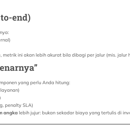
-to-end)
nya:
rnal)
etrik ini akan lebih akurat bila dibagi per jalur (mis. jalur 
benarnya”
omponen yang perlu Anda hitung:
 layanan)
)
g, penalty SLA)
am angka
lebih jujur: bukan sekadar biaya yang tertulis di in