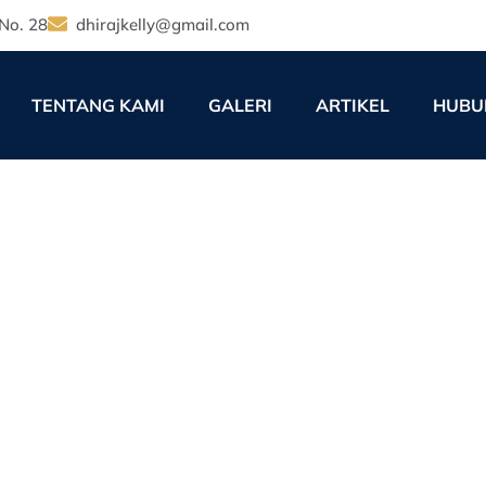
No. 28
dhirajkelly@gmail.com
TENTANG KAMI
GALERI
ARTIKEL
HUBU
 Dalam Angka: Rasio Kepa
Proses, dan Biaya
12:00 am