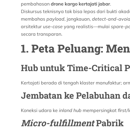
pembahasan
drone kargo kertajati jabar
.
Diskursus teknisnya tak bisa lepas dari bukti aka
membahas
payload
, jangkauan,
detect-and-avoi
arsitektur
use-case
yang realistis—mulai
spare-pa
secara transparan.
1. Peta Peluang: Men
Hub untuk Time-Critical P
Kertajati berada di tengah klaster manufaktur; a
Jembatan ke Pelabuhan d
Koneksi udara ke
inland hub
mempersingkat
first/
Micro-fulfillment
Pabrik