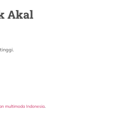
k Akal
tinggi.
.
an multimoda Indonesia