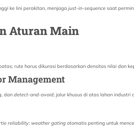
nggi ke lini perakitan, menjaga
just-in-sequence
saat permint
an Aturan Main
batas; rute harus dikurasi berdasarkan densitas nilai dan 
dor Management
g
, dan
detect-and-avoid
; jalur khusus di atas lahan industr
tie reliability
;
weather gating
otomatis penting untuk men