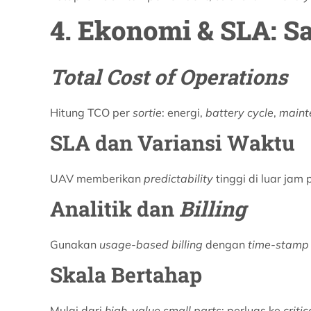
4. Ekonomi & SLA: S
Total Cost of Operations
Hitung TCO per
sortie
: energi,
battery cycle
,
maint
SLA dan Variansi Waktu
UAV memberikan
predictability
tinggi di luar jam
Analitik dan
Billing
Gunakan
usage-based billing
dengan
time-stamp
Skala Bertahap
Mulai dari
high-value small parts
; perluas ke
criti