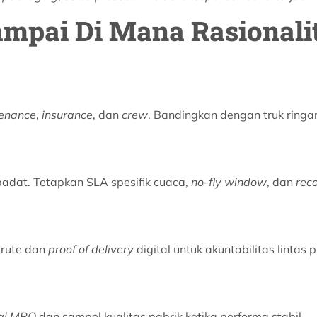
ampai Di Mana Rasionali
enance
,
insurance
, dan
crew
. Bandingkan dengan truk ringan
 padat. Tetapkan SLA spesifik cuaca,
no-fly window
, dan
rec
rute dan
proof of delivery
digital untuk akuntabilitas lintas p
cal MRO
dan sampel kualitas pabrik ketika performa stabil.