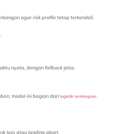
nerbangan agar
risk profile
tetap terkendali.
i
waktu nyata, dengan
fallback
jelas.
ban; model ini bagian dari
logistik terintegrasi
ink loss
atau
landing abort
.