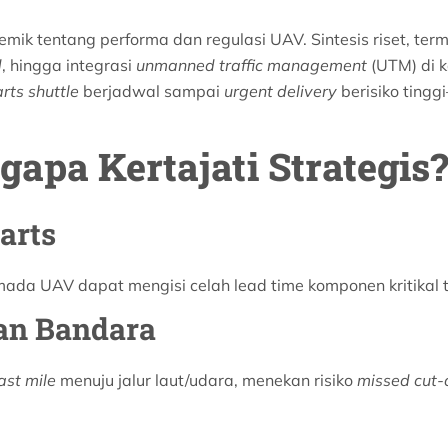
demik tentang performa dan regulasi UAV. Sintesis riset, te
d
, hingga integrasi
unmanned traffic management
(UTM) di k
rts shuttle
berjadwal sampai
urgent delivery
berisiko ting
gapa Kertajati Strategis?
arts
rmada UAV dapat mengisi celah lead time komponen kritikal
an Bandara
last mile
menuju jalur laut/udara, menekan risiko
missed cut-o