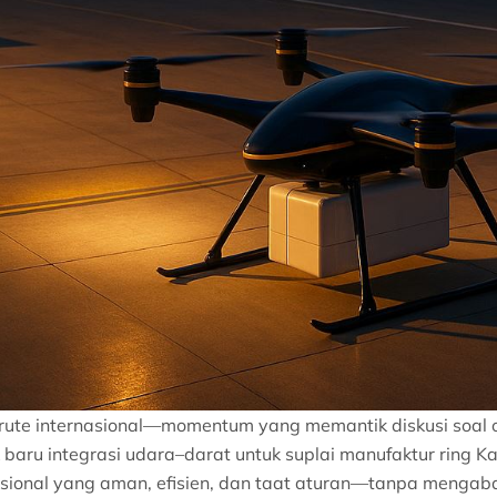
rute internasional—momentum yang memantik diskusi soal o
 baru integrasi udara–darat untuk suplai manufaktur rin
onal yang aman, efisien, dan taat aturan—tanpa mengabaik