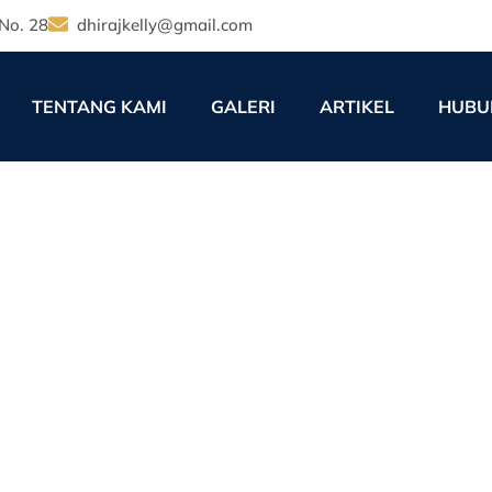
No. 28
dhirajkelly@gmail.com
TENTANG KAMI
GALERI
ARTIKEL
HUBU
tajati: Peluang dan Batasa
Industri Manufaktur Jaba
12:00 am