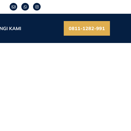
NGI KAMI
0811-1282-991
n Operasional untuk
r