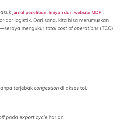
rmasuk
,
jurnal penelitian ilmiyah dari website MDPI
oridor logistik. Dari sana, kita bisa merumuskan
gi—seraya mengukur
total cost of operations
(TCO)
 tanpa terjebak
congestion
di akses tol.
ff
pada
export cycle
harian.