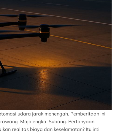
tomasi udara jarak menengah. Pemberitaan ini
g Karawang–Majalengka–Subang. Pertanyaan
an realitas biaya dan keselamatan? Itu inti