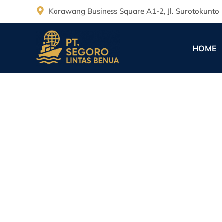
Karawang Business Square A1-2, Jl. Surotokunto 
HOME
Drone Kargo di Ker
PT. Segoro Lintas Benua
November 24, 2025