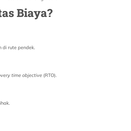
tas Biaya?
 di rute pendek.
overy time objective
(RTO).
ihak.