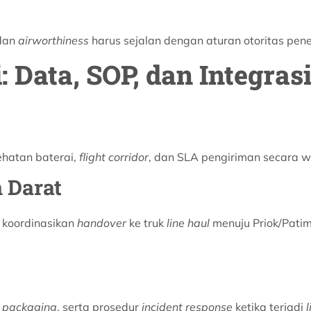
 dan
airworthiness
harus sejalan dengan aturan otoritas pe
: Data, SOP, dan Integras
ehatan baterai,
flight corridor
, dan SLA pengiriman secara 
 Darat
 koordinasikan
handover
ke truk
line haul
menuju Priok/Patim
y packaging
, serta prosedur
incident response
ketika terjadi
l