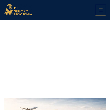
Indeks Keandalan Multimoda 2025: Skor
Rute Utama, Musiman, dan Cuaca Ekstrem
PT. Segoro Lintas Benua
February 12, 2026
12:00 am