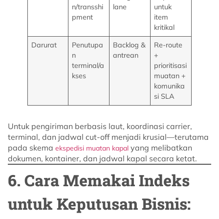
n/transshi
lane
untuk
pment
item
kritikal
Darurat
Penutupa
Backlog &
Re-route
n
antrean
+
terminal/a
prioritisasi
kses
muatan +
komunika
si SLA
Untuk pengiriman berbasis laut, koordinasi carrier,
terminal, dan jadwal cut-off menjadi krusial—terutama
pada skema
yang melibatkan
ekspedisi muatan kapal
dokumen, kontainer, dan jadwal kapal secara ketat.
6. Cara Memakai Indeks
untuk Keputusan Bisnis: