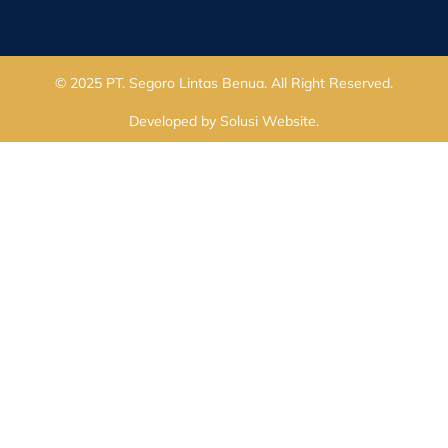
© 2025
PT. Segoro Lintas Benua
. All Right Reserved.
Developed by
Solusi Website
.