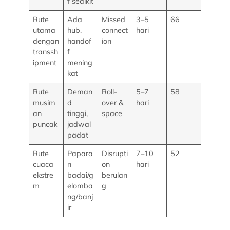
f sedikit
Rute
Ada
Missed
3–5
66
utama
hub,
connect
hari
dengan
handof
ion
transsh
f
ipment
mening
kat
Rute
Deman
Roll-
5–7
58
musim
d
over &
hari
an
tinggi,
space
puncak
jadwal
padat
Rute
Papara
Disrupti
7–10
52
cuaca
n
on
hari
ekstre
badai/g
berulan
m
elomba
g
ng/banj
ir