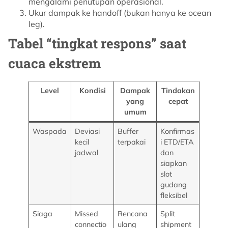
mengalami penutupan operasional.
Ukur dampak ke handoff (bukan hanya ke ocean
leg).
Tabel “tingkat respons” saat
cuaca ekstrem
Level
Kondisi
Dampak
Tindakan
yang
cepat
umum
Waspada
Deviasi
Buffer
Konfirmas
kecil
terpakai
i ETD/ETA
jadwal
dan
siapkan
slot
gudang
fleksibel
Siaga
Missed
Rencana
Split
connectio
ulang
shipment