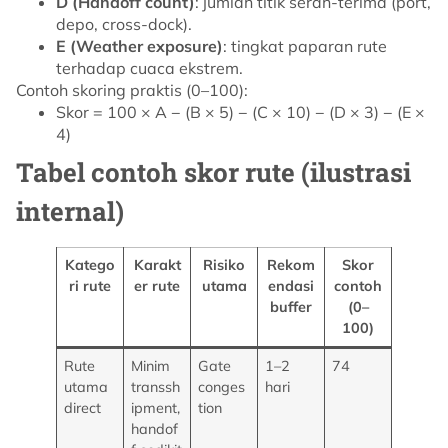
D (Handoff count)
: jumlah titik serah-terima (port,
depo, cross-dock).
E (Weather exposure)
: tingkat paparan rute
terhadap cuaca ekstrem.
Contoh skoring praktis (0–100):
Skor = 100 × A − (B × 5) − (C × 10) − (D × 3) − (E ×
4)
Tabel contoh skor rute (ilustrasi
internal)
Katego
Karakt
Risiko
Rekom
Skor
ri rute
er rute
utama
endasi
contoh
buffer
(0–
100)
Rute
Minim
Gate
1–2
74
utama
transsh
conges
hari
direct
ipment,
tion
handof