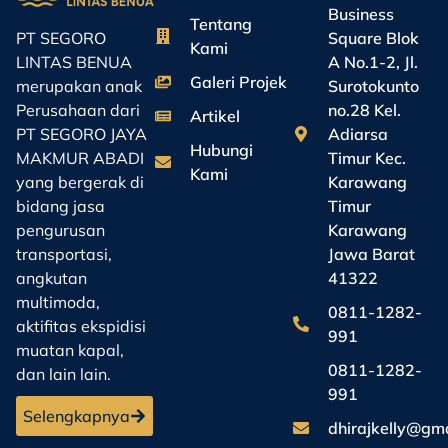
Business
Tentang
Square Blok
PT SEGORO
Kami
A No.1-2, Jl.
LINTAS BENUA
Galeri Projek
Surotokunto
merupakan anak
no.28 Kel.
Perusahaan dari
Artikel
Adiarsa
PT SEGORO JAYA
Hubungi
Timur Kec.
MAKMUR ABADI
Kami
Karawang
yang bergerak di
Timur
bidang jasa
Karawang
pengurusan
Jawa Barat
transportasi,
41322
angkutan
multimoda,
0811-1282-
aktifitas ekspidisi
991
muatan kapal,
0811-1282-
dan lain lain.
991
Selengkapnya
dhirajkelly@gm