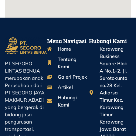
Menu Navigasi
Hubungi Kami
Home
Karawang
Business
Tentang
Square Blok
PT SEGORO
Kami
A No.1-2, Jl.
LINTAS BENUA
Galeri Projek
Surotokunto
merupakan anak
no.28 Kel.
Perusahaan dari
Artikel
Adiarsa
PT SEGORO JAYA
Hubungi
Timur Kec.
MAKMUR ABADI
Kami
Karawang
yang bergerak di
Timur
bidang jasa
Karawang
pengurusan
Jawa Barat
transportasi,