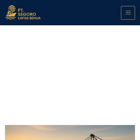
Konektivitas Rebana–Patimban–Kertajati:
Dampak ke Biaya Distribusi Manufaktur
Jawa Barat
PT. Segoro Lintas Benua
November 9, 2025
12:00 am