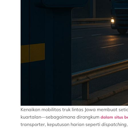
Kenaikan mobilitas truk lintas Jawa membuat set
kuartalan—sebagaimana dirangkum
dalam situs b
transporter, keputusan harian seperti
dispatching