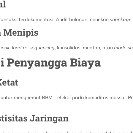
al
ransaksi terdokumentasi. Audit bulanan menekan
shrinkage
 Menipis
book
:
load re-sequencing
, konsolidasi muatan, atau
mode shi
ai Penyangga Biaya
etat
ng untuk menghemat BBM—efektif pada komoditas massal. Pr
tisitas Jaringan