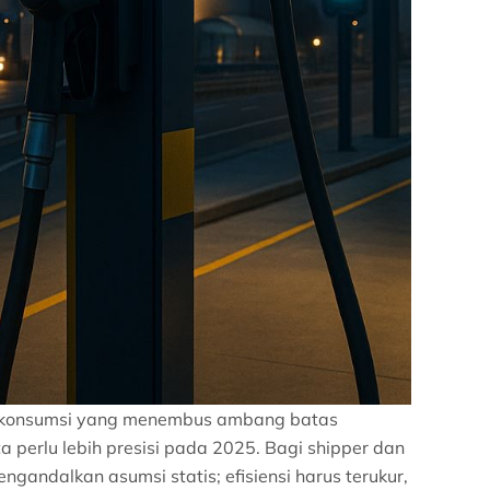
ran konsumsi yang menembus ambang batas
 perlu lebih presisi pada 2025. Bagi shipper dan
engandalkan asumsi statis; efisiensi harus terukur,