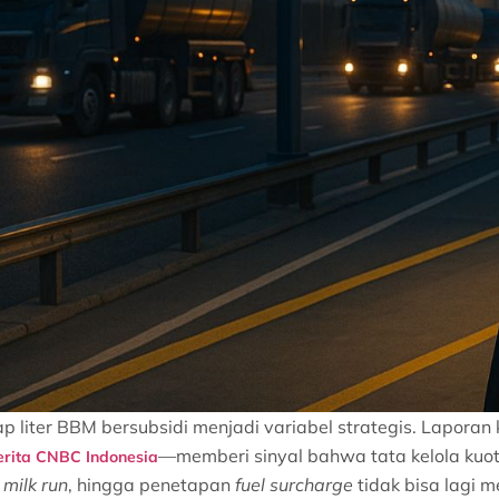
iap liter BBM bersubsidi menjadi variabel strategis. Lapo
—memberi sinyal bahwa tata kelola kuota
erita CNBC Indonesia
,
milk run
, hingga penetapan
fuel surcharge
tidak bisa lagi m