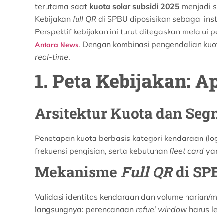
terutama saat
kuota solar subsidi 2025
menjadi s
Kebijakan
full QR
di SPBU diposisikan sebagai ins
Perspektif kebijakan ini turut ditegaskan melal
. Dengan kombinasi pengendalian kuota
Antara News
real-time
.
1. Peta Kebijakan: 
Arsitektur Kuota dan Se
Penetapan kuota berbasis kategori kendaraan (log
frekuensi pengisian, serta kebutuhan
fleet card
yan
Mekanisme
Full QR
di SP
Validasi identitas kendaraan dan volume harian/m
langsungnya: perencanaan
refuel window
harus le