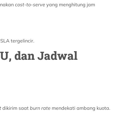
unakan
cost-to-serve
yang menghitung jam
SLA tergelincir.
BU, dan Jadwal
t
dikirim saat
burn rate
mendekati ambang kuota.