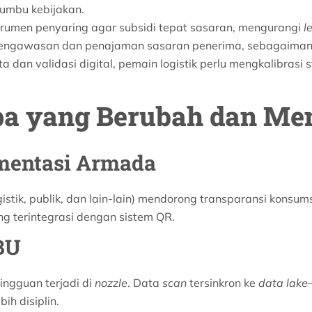
umbu kebijakan.
trumen penyaring agar subsidi tepat sasaran, mengurangi
l
ui pengawasan dan penajaman sasaran penerima, sebagaiman
 dan validasi digital, pemain logistik perlu mengkalibrasi 
Apa yang Berubah dan Me
gmentasi Armada
istik, publik, dan lain-lain) mendorong transparansi konsu
g terintegrasi dengan sistem QR.
BU
ingguan terjadi di
nozzle
. Data
scan
tersinkron ke
data lake
bih disiplin.