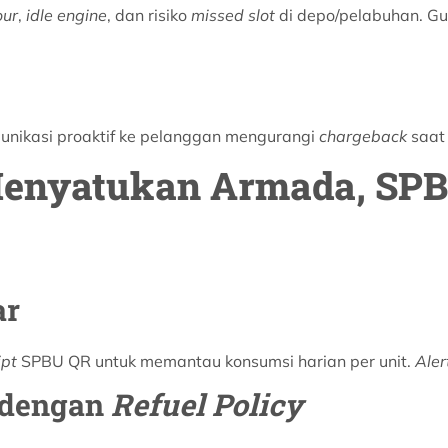
our
,
idle engine
, dan risiko
missed slot
di depo/pelabuhan. G
unikasi proaktif ke pelanggan mengurangi
chargeback
saat 
 Menyatukan Armada, SP
ar
ipt
SPBU QR untuk memantau konsumsi harian per unit.
Aler
 dengan
Refuel Policy