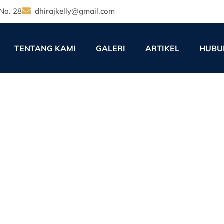
No. 28
dhirajkelly@gmail.com
TENTANG KAMI
GALERI
ARTIKEL
HUBU
dan Kebijakan QR: Menguku
Distribusi Lintas Jawa
12:00 am