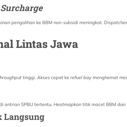
 Surcharge
nan pengalihan ke BBM non-subsidi meningkat. Dispatcher
al Lintas Jawa
throughput
tinggi. Akses cepat ke
refuel bay
menghemat meni
i antrian SPBU tertentu.
Heatmap
kan titik macet BBM da
k Langsung