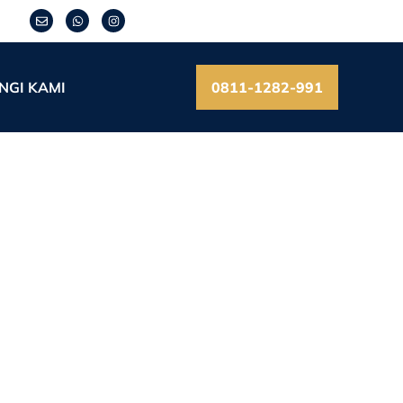
NGI KAMI
0811-1282-991
r Efeknya ke Biaya