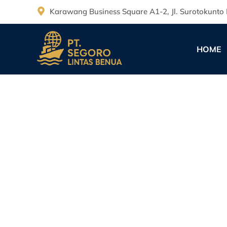
Karawang Business Square A1-2, Jl. Surotokunto 
HOME
Kuota Solar 2025 
PT. Segoro Lintas Benua
November 28, 2025