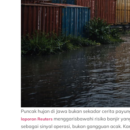
Puncak hujan di Jawa bukan sekadar cerita payun
menggarisbawahi risiko banjir ya
laporan Reuters
sebagai sinyal operasi, bukan gangguan acak. K