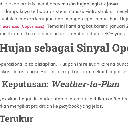
lah alasan praktis membahas
musim hujan logistik jawa
.
ir dan dampaknya terhadap sistem manusia–infrastruktur me
 untuk menekan kerugian dan mempercepat pemulihan. Rujuk
. Tema ini kami angkat karena Januari
 Sciences (Copernicus)
sementara risiko cuaca melonjak—pembaca butuh SOP yang bi
ujan sebagai Sinyal Op
operasional bisa disiapkan.” Kutipan ini relevan karena pun
nikasi lintas fungsi. Bab ini merapikan cara melihat hujan 
 Keputusan:
Weather-to-Plan
yeksikan tinggi di koridor utama, otomatis aktifkan
buffer ti
inkan mengikat prakiraan ke
playbook
yang jelas.
 Terukur