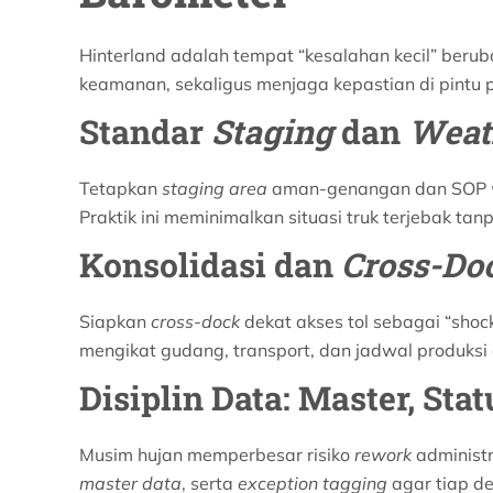
Hinterland adalah tempat “kesalahan kecil” beru
keamanan, sekaligus menjaga kepastian di pintu p
Standar
Staging
dan
Weat
Tetapkan
staging area
aman-genangan dan SOP
Praktik ini meminimalkan situasi truk terjebak tan
Konsolidasi dan
Cross-Do
Siapkan
cross-dock
dekat akses tol sebagai “shoc
mengikat gudang, transport, dan jadwal produksi 
Disiplin Data: Master, Stat
Musim hujan memperbesar risiko
rework
administr
master data
, serta
exception tagging
agar tiap dev