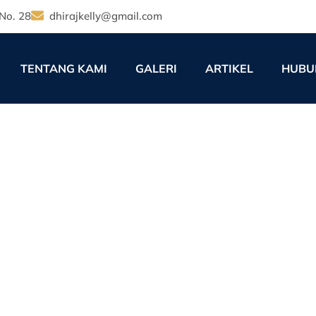
No. 28
dhirajkelly@gmail.com
TENTANG KAMI
GALERI
ARTIKEL
HUBU
h Jadwal: SOP Angkutan B
2026 di Jawa
12:00 am