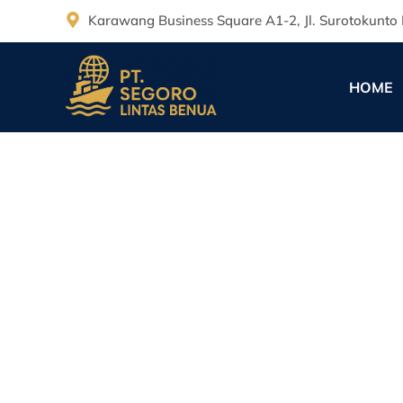
Karawang Business Square A1-2, Jl. Surotokunto 
HOME
Saat Hujan Menguba
PT. Segoro Lintas Benua
December 19, 2025