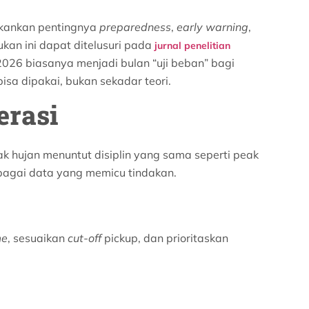
nekankan pentingnya
preparedness
,
early warning
,
an ini dapat ditelusuri pada
jurnal penelitian
 2026 biasanya menjadi bulan “uji beban” bagi
sa dipakai, bukan sekadar teori.
erasi
cak hujan menuntut disiplin yang sama seperti peak
sebagai data yang memicu tindakan.
me
, sesuaikan
cut-off
pickup, dan prioritaskan