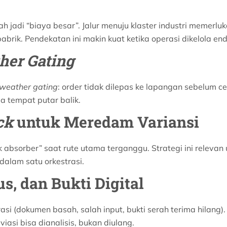
bah jadi “biaya besar”. Jalur menuju klaster industri mem
abrik. Pendekatan ini makin kuat ketika operasi dikelola e
her Gating
weather gating
: order tidak dilepas ke lapangan sebelum ce
pa tempat putar balik.
ck
untuk Meredam Variansi
k absorber” saat rute utama terganggu. Strategi ini releva
dalam satu orkestrasi.
us, dan Bukti Digital
asi (dokumen basah, salah input, bukti serah terima hilang)
iasi bisa dianalisis, bukan diulang.