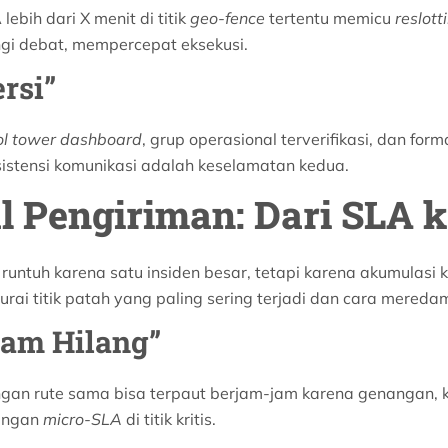
ebih dari X menit di titik
geo-fence
tertentu memicu
reslott
ngi debat, mempercepat eksekusi.
rsi”
ol tower dashboard
, grup operasional terverifikasi, dan forma
sistensi komunikasi adalah keselamatan kedua.
 Pengiriman: Dari SLA ke
runtuh karena satu insiden besar, tetapi karena akumulasi 
rai titik patah yang paling sering terjadi dan cara mereda
Jam Hilang”
gan rute sama bisa terpaut berjam-jam karena genangan, k
dengan
micro-SLA
di titik kritis.