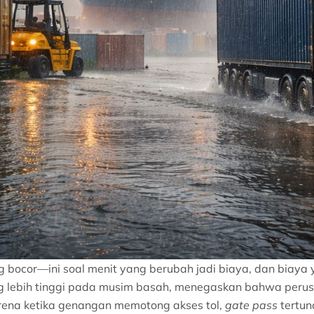
g bocor—ini soal menit yang berubah jadi biaya, dan biaya
ng lebih tinggi pada musim basah, menegaskan bahwa per
arena ketika genangan memotong akses tol,
gate pass
tertund