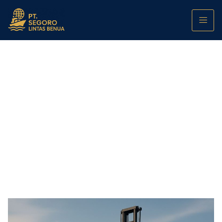
NLE dalam Angka: Seberapa Besar
Penghematan Waktu dan Biaya Logistik di
Pelabuhan Indonesia?
PT. Segoro Lintas Benua
October 10, 2025
12:00 am