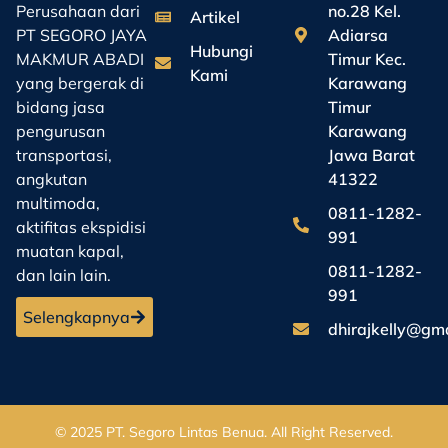
no.28 Kel.
Perusahaan dari
Artikel
Adiarsa
PT SEGORO JAYA
Hubungi
Timur Kec.
MAKMUR ABADI
Kami
Karawang
yang bergerak di
Timur
bidang jasa
Karawang
pengurusan
Jawa Barat
transportasi,
41322
angkutan
multimoda,
0811-1282-
aktifitas ekspidisi
991
muatan kapal,
0811-1282-
dan lain lain.
991
Selengkapnya
dhirajkelly@gm
© 2025
PT. Segoro Lintas Benua
. All Right Reserved.