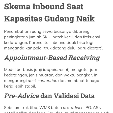
Skema Inbound Saat
Kapasitas Gudang Naik
Penambahan ruang sewa biasanya dibarengi
peningkatan jumlah SKU, batch kecil, dan frekuensi
kedatangan. Karena itu, inbound tidak bisa lagi
mengandalkan pola “truk datang dulu, baru dicatat”.
Appointment-Based Receiving
Model berbasis janji (
appointment
) mengatur jam
kedatangan, jenis muatan, dan waktu bongkar. Ini
mengurangi
dock contention
dan membuat tenaga
kerja lebih stabil.
Pre-Advice
dan Validasi Data
Sebelum truk tiba, WMS butuh
pre-advice
: PO, ASN,
detail pallet, dan label. Validasi awal mencegah
rework