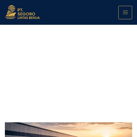
Kesiapan Gudang Karawang–Bekasi: Saat
Permintaan Ruang Naik, Inbound Harus
Lebih Cerdas
PT. Segoro Lintas Benua
January 11, 2026
12:00 am