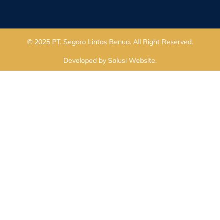
© 2025
PT. Segoro Lintas Benua
. All Right Reserved.
Developed by
Solusi Website
.