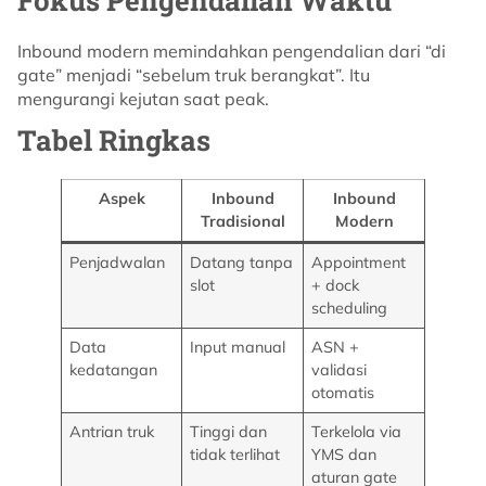
Inbound modern memindahkan pengendalian dari “di
gate” menjadi “sebelum truk berangkat”. Itu
mengurangi kejutan saat peak.
Tabel Ringkas
Aspek
Inbound
Inbound
Tradisional
Modern
Penjadwalan
Datang tanpa
Appointment
slot
+ dock
scheduling
Data
Input manual
ASN +
kedatangan
validasi
otomatis
Antrian truk
Tinggi dan
Terkelola via
tidak terlihat
YMS dan
aturan gate