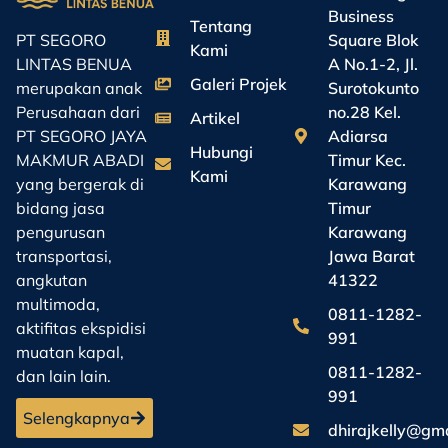
Business
Tentang
Square Blok
PT SEGORO
Kami
A No.1-2, Jl.
LINTAS BENUA
Galeri Projek
Surotokunto
merupakan anak
no.28 Kel.
Perusahaan dari
Artikel
Adiarsa
PT SEGORO JAYA
Hubungi
Timur Kec.
MAKMUR ABADI
Kami
Karawang
yang bergerak di
Timur
bidang jasa
Karawang
pengurusan
Jawa Barat
transportasi,
41322
angkutan
multimoda,
0811-1282-
aktifitas ekspidisi
991
muatan kapal,
0811-1282-
dan lain lain.
991
Selengkapnya
dhirajkelly@gm