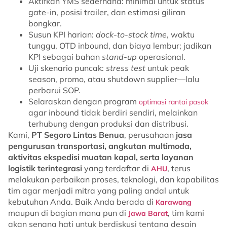
Aktifkan YMS sederhana: minimal untuk status
gate-in, posisi trailer, dan estimasi giliran
bongkar.
Susun KPI harian:
dock-to-stock time
, waktu
tunggu, OTD inbound, dan biaya lembur; jadikan
KPI sebagai bahan
stand-up
operasional.
Uji skenario puncak:
stress test
untuk peak
season, promo, atau shutdown supplier—lalu
perbarui SOP.
Selaraskan dengan program
optimasi rantai pasok
agar inbound tidak berdiri sendiri, melainkan
terhubung dengan produksi dan distribusi.
Kami,
PT Segoro Lintas Benua
, perusahaan
jasa
pengurusan transportasi, angkutan multimoda,
aktivitas ekspedisi muatan kapal, serta layanan
logistik terintegrasi
yang terdaftar di
, terus
AHU
melakukan perbaikan proses, teknologi, dan kapabilitas
tim agar menjadi mitra yang paling andal untuk
kebutuhan Anda. Baik Anda berada di
Karawang
maupun di bagian mana pun di
, tim kami
Jawa Barat
akan senang hati untuk berdiskusi tentang desain