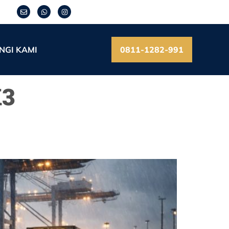
NGI KAMI
0811-1282-991
K3