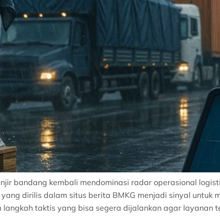
anjir bandang kembali mendominasi radar operasional logis
yang dirilis dalam situs berita BMKG menjadi sinyal untu
langkah taktis yang bisa segera dijalankan agar layanan te