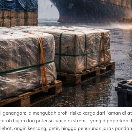
genangan; ia mengubah profil risiko kargo dari “aman di at
curah hujan dan potensi cuaca ekstrem—yang dipaparkan 
ebat, angin kencang, petir, hingga penurunan jarak pandan