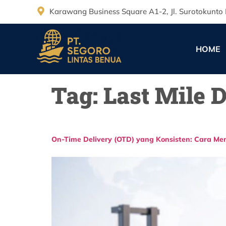
Karawang Business Square A1-2, Jl. Surotokunto 
HOME
Tag:
Last Mile 
On-Time Delivery (OTD) yang Konsisten: Cara Me