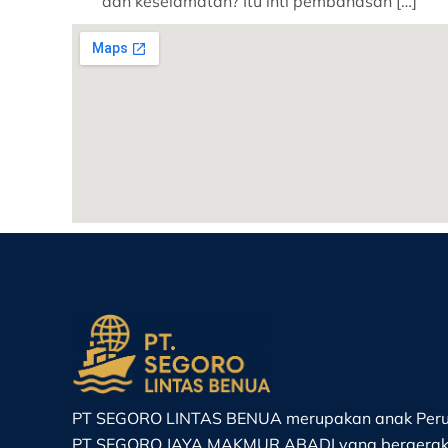
dan keselamatan? Itu inti pembahasan […]
PT SEGORO LINTAS BENUA merupakan anak Peru
PT SEGORO JAYA MAKMUR ABADI yang bergerak 