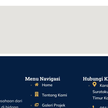
Menu Navigasi
Hubungi 
Home
Kara
Surotoku
Tentang Kami
Timur K
sahaan dari
Galeri Projek
di bidang
081