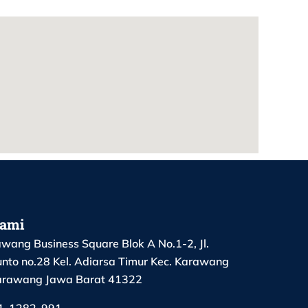
Kami
wang Business Square Blok A No.1-2, Jl.
nto no.28 Kel. Adiarsa Timur Kec. Karawang
arawang Jawa Barat 41322
1-1282-991