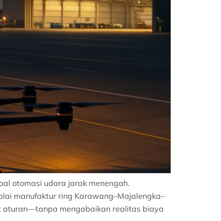
oal otomasi udara jarak menengah.
suplai manufaktur ring Karawang–Majalengka–
t aturan—tanpa mengabaikan realitas biaya