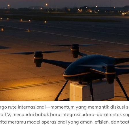
rgo rute internasional—momentum yang memantik diskusi s
etro TV, menandai babak baru integrasi udara–darat untuk 
ita meramu model operasional yang aman, efisien, dan taa