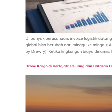
Di banyak perusahaan, invoice logistik datang
global bisa berubah dari minggu ke minggu; An
by Drewry). Ketika lingkungan biaya dinamis, 
Drone Kargo di Kertajati: Peluang dan Batasan O