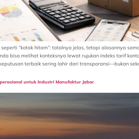
 seperti “kotak hitam”: totalnya jelas, tetapi alasannya sam
da bisa melihat konteksnya lewat rujukan indeks tarif kont
keputusan terbaik sering lahir dari transparansi—bukan sekad
perasional untuk Industri Manufaktur Jabar