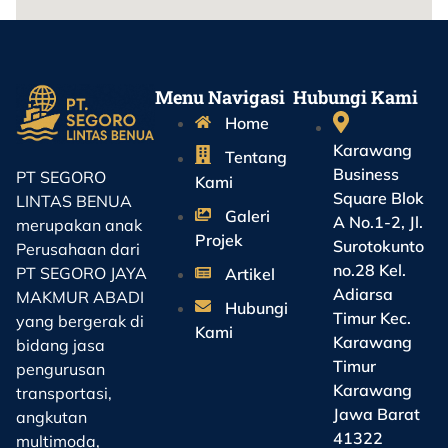
Menu Navigasi
Hubungi Kami
Home
Karawang
Tentang
Business
PT SEGORO
Kami
Square Blok
LINTAS BENUA
Galeri
A No.1-2, Jl.
merupakan anak
Projek
Surotokunto
Perusahaan dari
no.28 Kel.
PT SEGORO JAYA
Artikel
Adiarsa
MAKMUR ABADI
Hubungi
Timur Kec.
yang bergerak di
Kami
Karawang
bidang jasa
Timur
pengurusan
Karawang
transportasi,
Jawa Barat
angkutan
41322
multimoda,