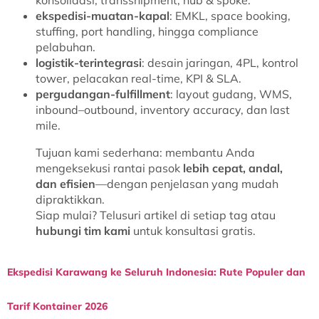
konsolidasi, transshipment, hub & spoke.
ekspedisi-muatan-kapal
: EMKL, space booking,
stuffing, port handling, hingga compliance
pelabuhan.
logistik-terintegrasi
: desain jaringan, 4PL, kontrol
tower, pelacakan real-time, KPI & SLA.
pergudangan-fulfillment
: layout gudang, WMS,
inbound–outbound, inventory accuracy, dan last
mile.
Tujuan kami sederhana: membantu Anda
mengeksekusi rantai pasok
lebih cepat, andal,
dan efisien
—dengan penjelasan yang mudah
dipraktikkan.
Siap mulai? Telusuri artikel di setiap tag atau
hubungi tim kami
untuk konsultasi gratis.
Ekspedisi Karawang ke Seluruh Indonesia: Rute Populer dan
Tarif Kontainer 2026